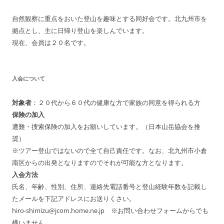
ビ
自然観察に重点をおいた登山を趣味とする同好会です。北九州市を
ゲ
拠点とし、主に日帰り登山を楽しんでいます。
ー
現在、会員は２０名です。
シ
ョ
入会について
ン
対象者
：２０代から６０代の健康な方で家族の同意を得られる方
保険の加入
遭難・捜索保険の加入をお願いしています。（日本山岳協会を推
奨）
※ツアー登山ではないので全て自己責任です。なお、北九州市小倉
南区からの出発となりますのでそれが可能な方となります。
入会方法
氏名、年齢、性別、住所、連絡先電話番号と登山経験年数を記載し
たメールを下記アドレスにお送りくさい。
hiro-shimizu@jcom.home.ne.jp ※お問い合わせフォームからでも
構いません