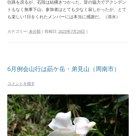
往路を戻るが、石段は結構きつかった。皆の協力でアクシデン
トもなく無事下山。参加者はとても少なく寂しかったが、とて
も楽しい1日をくれたメンバーには本当に感謝だ。（清水）
カテゴリー:
未分類
| 投稿日:
2025年7月29日
|
6月例会山行は莇ケ岳・弟見山（周南市）
コメントを残す