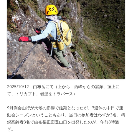
2025/10/12 由布岳にて（上から 西峰からの雲海、頂上に
て、トリカブト、岩壁をトラバース）
9月例会山行が天候の影響で延期となったが、3連休の中日で運
動会シーズンということもあり、当日の参加者はわずか3名。精
鋭高齢者3名で由布岳正面登山口を出発したのが、午前8時過
ぎ。