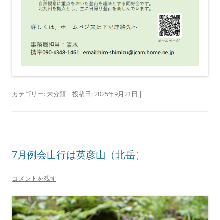
カテゴリー:
未分類
| 投稿日:
2025年9月21日
|
7月例会山行は英彦山（北岳）
コメントを残す