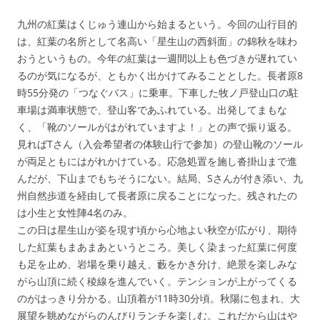
九州の紅葉はくじゅう連山から始まるという。今回の山行目的
は、紅葉の名所として名高い「星生山の西斜面」の錦秋を味わ
おうというもの。今年の紅葉は一週間以上も色づきが遅れてい
るのが気になるが、ともかく出かけてみることとした。長者原8
時55分発の「つなぐバス」に乗車。下車した牧ノ戸登山口の駐
車場は満車状態で、登山客であふれている。出発してまもな
く、「靴のソールがはがれていますよ！」との声で振り返る。
見ればTさん（入会希望者の体験山行で参加）の登山靴のソール
が両足ともにはがれかけている。応急処置を施し沓掛山まで進
んだが、下山までもちそうにない。結局、Sさんが付き添い、九
州自然歩道を経由して長者原に戻ることになった。残されたの
は小生と女性陣4名のみ。
この日は星生山が姿を現す頃から心地よい秋空が広がり、期待
した紅葉もまあまあというところ。美しく染まった紅葉に何度
も足を止め、岩場を乗り越え、藪をかき分け、絶景を楽しみな
がら山頂に続く稜線を進んでいく。テンションが上がってくる
のがはっきり分かる。山頂着が11時30分頃。秋陽に包まれ、大
展望を眺めながらのんびりランチを楽しむ。これだから山はや