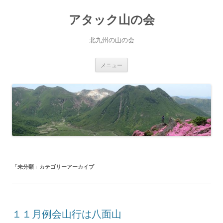
コ
ン
アタック山の会
テ
ン
ツ
へ
北九州の山の会
ス
キ
ッ
プ
メニュー
「
未分類
」カテゴリーアーカイブ
１１月例会山行は八面山