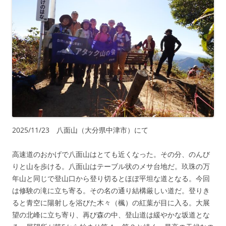
2025/11/23 八面山（大分県中津市）にて
高速道のおかげで八面山はとても近くなった。その分、のんび
りと山を歩ける。八面山はテーブル状のメサ台地だ。玖珠の万
年山と同じで登山口から登り切るとほぼ平坦な道となる。今回
は修験の滝に立ち寄る。その名の通り結構厳しい道だ。登りき
ると青空に陽射しを浴びた木々（楓）の紅葉が目に入る。大展
望の北峰に立ち寄り、再び森の中、登山道は緩やかな坂道とな