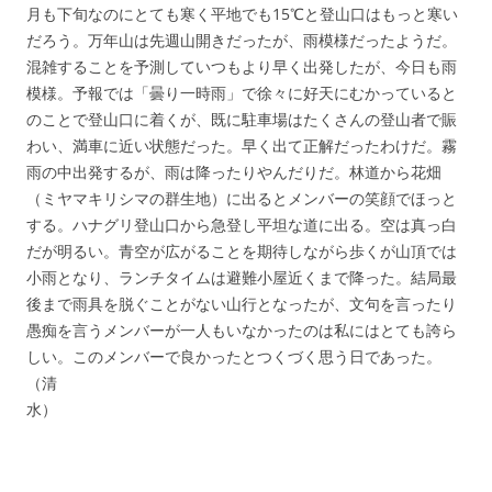
月も下旬なのにとても寒く平地でも15℃と登山口はもっと寒い
だろう。万年山は先週山開きだったが、雨模様だったようだ。
混雑することを予測していつもより早く出発したが、今日も雨
模様。予報では「曇り一時雨」で徐々に好天にむかっていると
のことで登山口に着くが、既に駐車場はたくさんの登山者で賑
わい、満車に近い状態だった。早く出て正解だったわけだ。霧
雨の中出発するが、雨は降ったりやんだりだ。林道から花畑
（ミヤマキリシマの群生地）に出るとメンバーの笑顔でほっと
する。ハナグリ登山口から急登し平坦な道に出る。空は真っ白
だが明るい。青空が広がることを期待しながら歩くが山頂では
小雨となり、ランチタイムは避難小屋近くまで降った。結局最
後まで雨具を脱ぐことがない山行となったが、文句を言ったり
愚痴を言うメンバーが一人もいなかったのは私にはとても誇ら
しい。このメンバーで良かったとつくづく思う日であった。
（清
水）