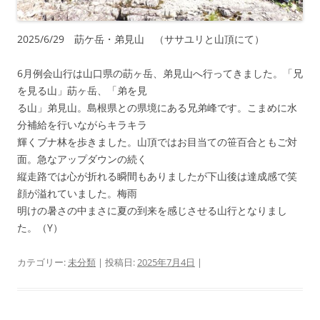
2025/6/29 莇ケ岳・弟見山 （ササユリと山頂にて）
6⽉例会⼭⾏は⼭⼝県の莇ヶ岳、弟⾒⼭へ⾏ってきました。「兄
を⾒る⼭」莇ヶ岳、「弟を⾒
る⼭」弟⾒⼭。島根県との県境にある兄弟峰です。こまめに⽔
分補給を⾏いながらキラキラ
輝くブナ林を歩きました。⼭頂ではお⽬当ての笹百合ともご対
⾯。急なアップダウンの続く
縦⾛路では⼼が折れる瞬間もありましたが下⼭後は達成感で笑
顔が溢れていました。梅⾬
明けの暑さの中まさに夏の到来を感じさせる⼭⾏となりまし
た。（Y）
カテゴリー:
未分類
| 投稿日:
2025年7月4日
|