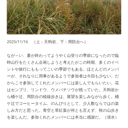
2025/11/16 （上：天狗岩、下：周防台へ）
なが～い、夏が終わってようやく山登りの季節になったので臨
時山行をたくさん企画しようと考えたがこの時期、多くのイベ
ントや旅行にももってこいの季節でもある。ほとんどのメンバ
ーが、それなりに用事があるようで参加者は今回も少ない。だ
からこそ参加してくれたメンバーには楽しんでもらいたい。花
はセンブリ、リンドウ、ウメバチソウが残っていた。天狗岩か
ら桶ケ辻、周防台の稜線歩きは、展望を楽しみながら歩く。桶
ケ辻でコーヒータイム、のんびりとして、少人数ならではの楽
しみ方だと思った。青空と草紅葉が何とも言えず、秋の山歩き
を楽しんだ。参加くれたメンバーには本当に感謝だ。（清水）