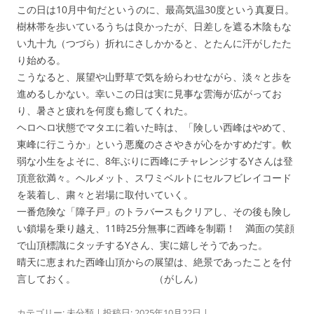
この日は10月中旬だというのに、最高気温30度という真夏日。
樹林帯を歩いているうちは良かったが、日差しを遮る木陰もな
い九十九（つづら）折れにさしかかると、とたんに汗がしたた
り始める。
こうなると、展望や山野草で気を紛らわせながら、淡々と歩を
進めるしかない。幸いこの日は実に見事な雲海が広がってお
り、暑さと疲れを何度も癒してくれた。
ヘロヘロ状態でマタエに着いた時は、「険しい西峰はやめて、
東峰に行こうか」という悪魔のささやきが心をかすめだす。軟
弱な小生をよそに、8年ぶりに西峰にチャレンジするYさんは登
頂意欲満々。ヘルメット、スワミベルトにセルフビレイコード
を装着し、粛々と岩場に取付いていく。
一番危険な「障子戸」のトラバースもクリアし、その後も険し
い鎖場を乗り越え、11時25分無事に西峰を制覇！ 満面の笑顔
で山頂標識にタッチするYさん、実に嬉しそうであった。
晴天に恵まれた西峰山頂からの展望は、絶景であったことを付
言しておく。 （がしん）
カテゴリー:
未分類
| 投稿日:
2025年10月22日
|