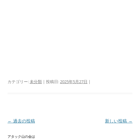
カテゴリー:
未分類
| 投稿日:
2025年5月27日
|
投
←
過去の投稿
新しい投稿
→
稿
アタック山の会は
ナ