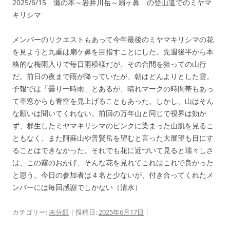
2025/6/15 瀬の本～岩井川岳～扇ヶ鼻 の登山道でのミヤマ
キリシマ
メンバーのリクエストもあって今年最後のミヤマキリシマの花
を見ようと九重は扇ケ鼻を目指すことにした。先週後半から本
格的な梅雨入りで毎日雨模様だが、その合間を狙っての山行
だ。前日の夜まで雨が降っていたが、朝はどんよりとした雲。
予報では「曇り一時雨」とあるが、晴れマークの時間帯もあっ
て車窓からも青空を見上げることもあった。しかし、山はそん
な願いは聞いてくれない。前回の万年山と同じで視界は効か
ず、群生したミヤマキリシマのピンクに染まった山肌を見るこ
ともなく、また阿蘇山や普賢岳を望むと言った大展望も目にす
ることはできなかった。それでも花に近づいて見ると瑞々しさ
は、この霧のおかげ、そんな花を見れてこれはこれで良かった
と思う。今日の参加者は４名と少ないが、付き合ってくれたメ
ンバーには毎回感謝でしかない（清水）
カテゴリー:
未分類
| 投稿日:
2025年6月17日
|