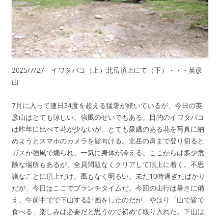
2025/7/27 イワタバコ（上）北岳頂上にて（下）・・・英彦
山
7月に入って連日34度を超える猛暑が続いているが、今日の英
彦山はとても涼しい。強風のせいでもある。目的のイワタバコ
は昨年に比べて花が少ないが、とても愛嬌のある花を写真に納
めようとスマホのカメラを皆向ける。北岳の肩まで登り切ると
ガスが強風で煽られ、一気に身体が冷える。ここからは多少危
険な場所もあるが、全員問題なくクリアして頂上に着く。不思
議なことに頂上だけ、風もなく明るい。未だ10時過ぎたばかり
だが、今日はここでブランチタイムだ。今回の山行は暑さに備
え、午前中でで下山する計画をしたのだが、やはり「山で皆で
食べる」楽しみは必要だと思うので初めて取り入れた。下山は