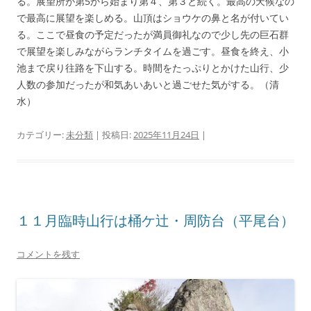
る。展望所が第5から始まり第４、第３と続く。最高の天候なの
で最高に展望を楽しめる。山頂はショウケの鼻と名が付いてい
る。ここで昼食の予定だったが満員御礼なので少し先の巨石群
で展望を楽しみながらランチタイムを過ごす。昼食を終え、小
池まで戻り往路を下山する。時間をたっぷりとかけた山行、少
人数の参加だったが和気あいあいと過ごせた気がする。（清
水）
カテゴリー:
未分類
| 投稿日:
2025年11月24日
|
１１月臨時山行は桶ケ辻・周防台（平尾台）
コメントを残す