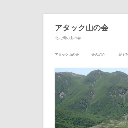
コ
ン
テ
アタック山の会
ン
ツ
へ
北九州の山の会
ス
キ
ッ
プ
アタック山の会
会の紹介
山行予