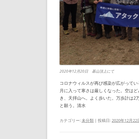
2020年12月20日 基山頂上にて
コロナウィルスが再び感染が広がってい
月に入って寒さは厳しくなった。空はど
き、天拝山へ。よく歩いた。万歩計は2
と願う。清水
カテゴリー:
未分類
| 投稿日:
2020年12月22