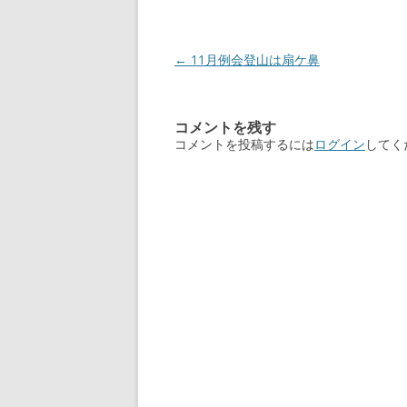
投
←
11月例会登山は扇ケ鼻
稿
ナ
コメントを残す
ビ
コメントを投稿するには
ログイン
してく
ゲ
ー
シ
ョ
ン