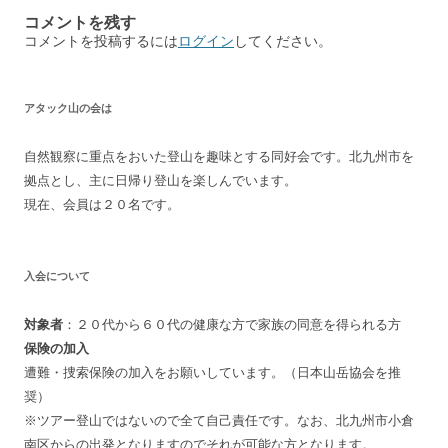
ビ
コメントを残す
ゲ
コメントを投稿するには
ログイン
してください。
ー
シ
アタック山の会は
ョ
ン
自然観察に重点をおいた登山を趣味とする同好会です。北九州市を
拠点とし、主に日帰り登山を楽しんでいます。
現在、会員は２０名です。
入会について
対象者
：２０代から６０代の健康な方で家族の同意を得られる方
保険の加入
遭難・捜索保険の加入をお願いしています。（日本山岳協会を推
奨）
※ツアー登山ではないので全て自己責任です。なお、北九州市小倉
南区からの出発となりますのでそれが可能な方となります。