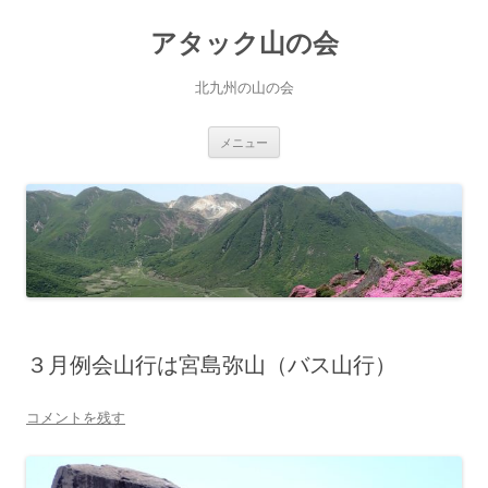
コ
ン
アタック山の会
テ
ン
ツ
へ
北九州の山の会
ス
キ
ッ
プ
メニュー
３月例会山行は宮島弥山（バス山行）
コメントを残す