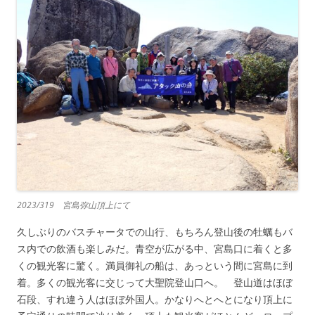
2023/319 宮島弥山頂上にて
久しぶりのバスチャータでの山行、もちろん登山後の牡蠣もバ
ス内での飲酒も楽しみだ。青空が広がる中、宮島口に着くと多
くの観光客に驚く。満員御礼の船は、あっという間に宮島に到
着。多くの観光客に交じって大聖院登山口へ。 登山道はほぼ
石段、すれ違う人はほぼ外国人。かなりへとへとになり頂上に