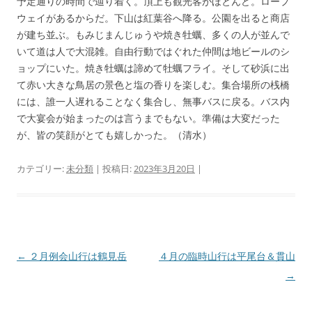
予定通りの時間で辿り着く。頂上も観光客がほとんど。ロープ
ウェイがあるからだ。下山は紅葉谷へ降る。公園を出ると商店
が建ち並ぶ。もみじまんじゅうや焼き牡蠣、多くの人が並んで
いて道は人で大混雑。自由行動ではぐれた仲間は地ビールのシ
ョップにいた。焼き牡蠣は諦めて牡蠣フライ。そして砂浜に出
て赤い大きな鳥居の景色と塩の香りを楽しむ。集合場所の桟橋
には、誰一人遅れることなく集合し、無事バスに戻る。バス内
で大宴会が始まったのは言うまでもない。準備は大変だった
が、皆の笑顔がとても嬉しかった。（清水）
カテゴリー:
未分類
| 投稿日:
2023年3月20日
|
投
←
２月例会山行は鶴見岳
４月の臨時山行は平尾台＆貫山
稿
→
ナ