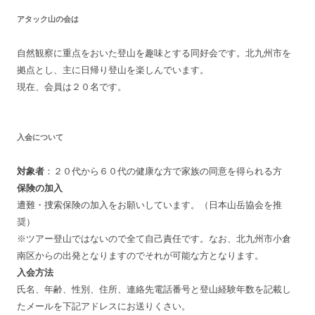
シ
アタック山の会は
ョ
ン
自然観察に重点をおいた登山を趣味とする同好会です。北九州市を
拠点とし、主に日帰り登山を楽しんでいます。
現在、会員は２０名です。
入会について
対象者
：２０代から６０代の健康な方で家族の同意を得られる方
保険の加入
遭難・捜索保険の加入をお願いしています。（日本山岳協会を推
奨）
※ツアー登山ではないので全て自己責任です。なお、北九州市小倉
南区からの出発となりますのでそれが可能な方となります。
入会方法
氏名、年齢、性別、住所、連絡先電話番号と登山経験年数を記載し
たメールを下記アドレスにお送りくさい。