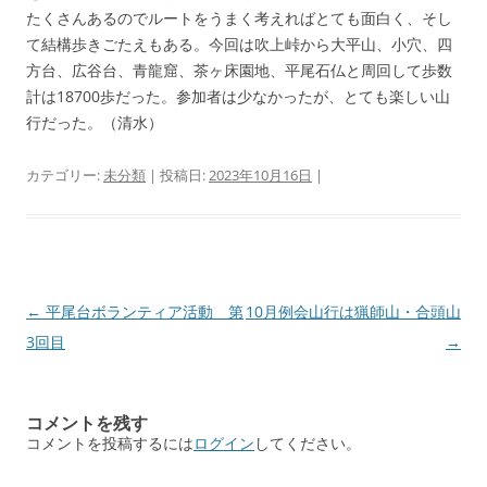
たくさんあるのでルートをうまく考えればとても面白く、そし
て結構歩きごたえもある。今回は吹上峠から大平山、小穴、四
方台、広谷台、青龍窟、茶ヶ床園地、平尾石仏と周回して歩数
計は18700歩だった。参加者は少なかったが、とても楽しい山
行だった。（清水）
カテゴリー:
未分類
| 投稿日:
2023年10月16日
|
投
←
平尾台ボランティア活動 第
10月例会山行は猟師山・合頭山
稿
3回目
→
ナ
ビ
コメントを残す
ゲ
コメントを投稿するには
ログイン
してください。
ー