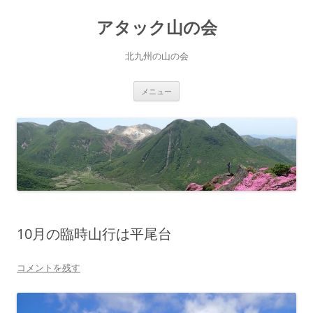
コ
ン
アタック山の会
テ
ン
ツ
へ
北九州の山の会
ス
キ
ッ
プ
メニュー
10月の臨時山行は平尾台
コメントを残す