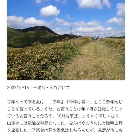
2023/10/15 平尾台・広谷台にて
毎年やって来る夏は、「去年より今年は暑い」とここ数年同じ
ことを言っているようだ。と言うことは年々暑さは厳しくなっ
ていると言うことだろう。10月も半ば、ようやく涼しくなり、
山歩きには最適な季節となった。ならば今のうちにと臨時山行
を企画した。平尾台は花や景色はもちろんだが、見所が他にも